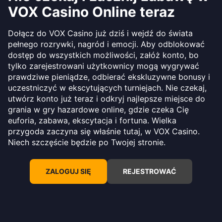
VOX Casino Online teraz
Dołącz do VOX Casino już dziś i wejdź do świata
pełnego rozrywki, nagród i emocji. Aby odblokować
dostęp do wszystkich możliwości, załóż konto, bo
tylko zarejestrowani użytkownicy mogą wygrywać
prawdziwe pieniądze, odbierać ekskluzywne bonusy i
uczestniczyć w ekscytujących turniejach. Nie czekaj,
utwórz konto już teraz i odkryj najlepsze miejsce do
grania w gry hazardowe online, gdzie czeka Cię
euforia, zabawa, ekscytacja i fortuna. Wielka
przygoda zaczyna się właśnie tutaj, w VOX Casino.
Niech szczęście będzie po Twojej stronie.
ZALOGUJ SIĘ
REJESTROWAĆ