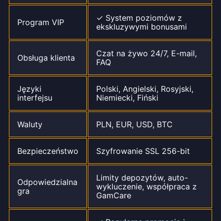
✓ System poziomów
z
Program VIP
ekskluzywymi bonusami
Czat na żywo 24/7
, E-mail,
Obsługa klienta
FAQ
Języki
Polski, Angielski, Rosyjski,
interfejsu
Niemiecki, Fiński
Waluty
PLN, EUR, USD,
BTC
Bezpieczeństwo
Szyfrowanie SSL 256-bit
Limity depozytów,
auto-
Odpowiedzialna
wykluczenie
, współpraca z
gra
GamCare