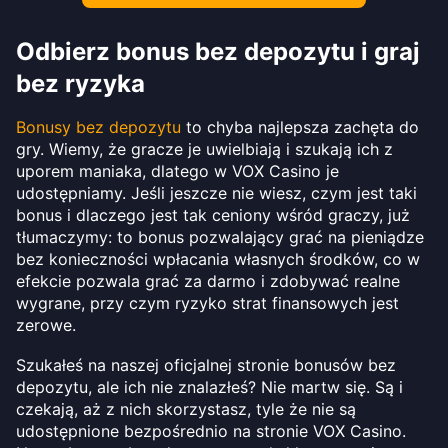
Odbierz bonus bez depozytu i graj
bez ryzyka
Bonusy bez depozytu
to chyba najlepsza zachęta do
gry. Wiemy, że gracze je uwielbiają i szukają ich z
uporem maniaka, dlatego w VOX Casino je
udostępniamy. Jeśli jeszcze nie wiesz, czym jest taki
bonus i dlaczego jest tak ceniony wśród graczy, już
tłumaczymy: to bonus pozwalający grać na pieniądze
bez konieczności wpłacania własnych środków, co w
efekcie pozwala grać za darmo i zdobywać realne
wygrane, przy czym ryzyko strat finansowych jest
zerowe.
Szukałeś na naszej oficjalnej stronie bonusów bez
depozytu, ale ich nie znalazłeś? Nie martw się. Są i
czekają, aż z nich skorzystasz, tyle że nie są
udostępnione bezpośrednio na stronie VOX Casino.