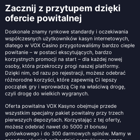
Zacznij z przytupem dzięki
ofercie powitalnej
Doskonale znamy rynkowe standardy i oczekiwania
współczesnych użytkowników kasyn internetowych,
dlatego w VOX Casino przygotowaliśmy bardzo ciepłe
powitanie – w postaci ekscytujących, bardzo
korzystnych promocji na start – dla każdej nowej
osoby, która przekroczy progi naszej platformy.
Dzięki nim, od razu po rejestracji, możesz odebrać
różnorodne korzyści, które zapewnią Ci lepszy
początek gry i wprowadzą Cię na właściwą drogę,
czyli drogę do wielkich wygranych.
Oferta powitalna VOX Kasyno obejmuje przede
wszystkim specjalny pakiet powitalny przy trzech
pierwszych depozytach. Korzystając z tej oferty,
możesz odebrać nawet do 5000 zł bonusu
gotówkowego i do 300 darmowych spinów. Mamy w