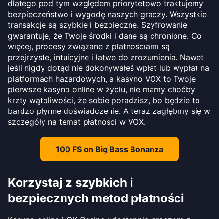
dlatego pod tym względem priorytetowo traktujemy
bezpieczeństwo i wygodę naszych graczy. Wszystkie
transakcje są szybkie i bezpieczne. Szyfrowanie
gwarantuje, że Twoje środki i dane są chronione. Co
więcej, procesy związane z płatnościami są
przejrzyste, intuicyjne i łatwe do zrozumienia. Nawet
jeśli nigdy dotąd nie dokonywałeś wpłat lub wypłat na
platformach hazardowych, a kasyno VOX to Twoje
pierwsze kasyno online w życiu, nie mamy choćby
krzty wątpliwości, że sobie poradzisz, bo będzie to
bardzo płynne doświadczenie. A teraz zagłębmy się w
szczegóły na temat płatności w VOX.
100 FS on Big Bass Bonanza
Korzystaj z szybkich i
bezpiecznych metod płatności