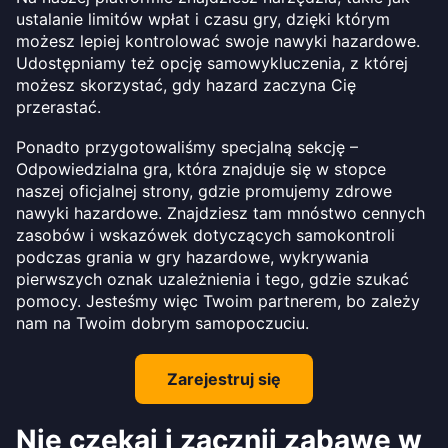
ustalanie limitów wpłat i czasu gry, dzięki którym
możesz lepiej kontrolować swoje nawyki hazardowe.
Udostępniamy też opcję samowykluczenia, z której
możesz skorzystać, gdy hazard zaczyna Cię
przerastać.
Ponadto przygotowaliśmy specjalną sekcję –
Odpowiedzialna gra, która znajduje się w stopce
naszej oficjalnej strony, gdzie promujemy zdrowe
nawyki hazardowe. Znajdziesz tam mnóstwo cennych
zasobów i wskazówek dotyczących samokontroli
podczas grania w gry hazardowe, wykrywania
pierwszych oznak uzależnienia i tego, gdzie szukać
pomocy. Jesteśmy więc Twoim partnerem, bo zależy
nam na Twoim dobrym samopoczuciu.
Zarejestruj się
Nie czekaj i zacznij zabawę w