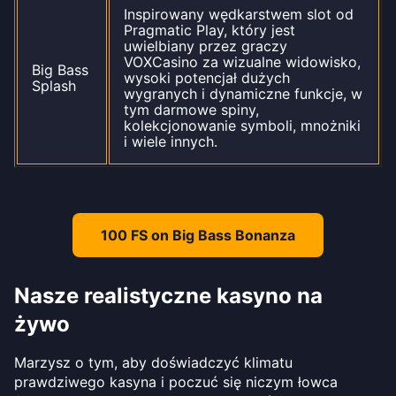
Inspirowany wędkarstwem slot od
Pragmatic Play, który jest
uwielbiany przez graczy
VOXCasino za wizualne widowisko,
Big Bass
wysoki potencjał dużych
Splash
wygranych i dynamiczne funkcje, w
tym darmowe spiny,
kolekcjonowanie symboli, mnożniki
i wiele innych.
100 FS on Big Bass Bonanza
Nasze realistyczne kasyno na
żywo
Marzysz o tym, aby doświadczyć klimatu
prawdziwego kasyna i poczuć się niczym łowca