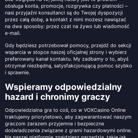
obsługa konta, promocje, rozgrywka czy płatności –
nasi przyjaźni konsultanci są do Twojej dyspozycji
przez całą dobę, a kontakt z nimi możesz nawiązać
na dwa sposoby: przez czat na żywo lub wiadomość
e-mail.
Gdy będziesz potrzebował pomocy, przejdź do sekcji
wsparcia w stopce naszej oficjalnej strony i wybierz
preferowany kanał kontaktu. My zadbamy o to, abyś
otrzymał niezbędną, satysfakcjonującą pomoc szybko
i sprawnie.
Wspieramy odpowiedzialny
hazard i chronimy graczy
Odpowiedzialna gra to coś, co w VOXCasino Online
traktujemy priorytetowo, aby zagwarantować naszym
graczom zarazem przyjemne i bezpieczne
doświadczenia związane z grami hazardowymi online.
Na naszej platformie znajdziesz narzędzia, takie jak