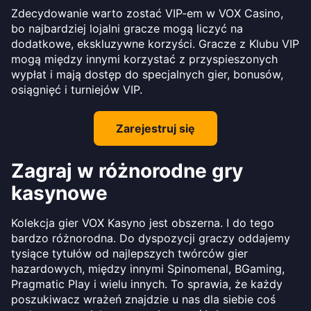
Zdecydowanie warto zostać VIP-em w VOX Casino,
bo najbardziej lojalni gracze mogą liczyć na
dodatkowe, ekskluzywne korzyści. Gracze z Klubu VIP
mogą między innymi korzystać z przyspieszonych
wypłat i mają dostęp do specjalnych gier, bonusów,
osiągnięć i turniejów VIP.
Zarejestruj się
Zagraj w różnorodne gry
kasynowe
Kolekcja gier VOX Kasyno jest obszerna. I do tego
bardzo różnorodna. Do dyspozycji graczy oddajemy
tysiące tytułów od najlepszych twórców gier
hazardowych, między innymi Spinomenal, BGaming,
Pragmatic Play i wielu innych. To sprawia, że każdy
poszukiwacz wrażeń znajdzie u nas dla siebie coś