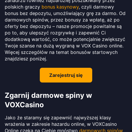
zanadrzu również najbardziej poszukiwany przez
polskich graczy
bonus kasynowy
, czyli darmowy
bonus bez depozytu, umożliwiający grę za darmo. Od
darmowych spinów, przez bonusy za wpłatę, aż po
oferty bez depozytu – nasze promocje powitalne są
po to, aby ulepszyć rozgrywkę i zapewnić Ci
dodatkową wartość, co może potencjalnie zwiększyć
Twoje szanse na dużą wygraną w VOX Casino online.
Więcej szczegółów na temat bonusów startowych
znajdziesz poniżej.
Zarejestruj się
Zgarnij darmowe spiny w
VOXCasino
Jako że staramy się zapewnić najwyższej klasy
wrażenia w zakresie hazardu online, w VOXCasino
Online czeka na Ciebie mnóstwo
darmowych spinów