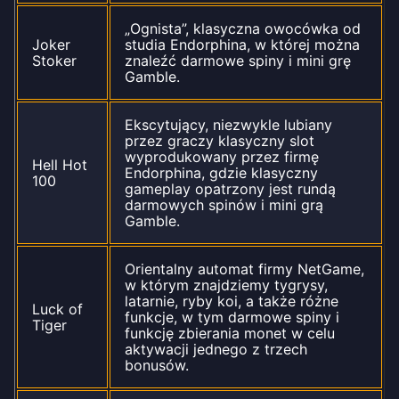
„Ognista”, klasyczna owocówka od
Joker
studia Endorphina, w której można
Stoker
znaleźć darmowe spiny i mini grę
Gamble.
Ekscytujący, niezwykle lubiany
przez graczy klasyczny slot
wyprodukowany przez firmę
Hell Hot
Endorphina, gdzie klasyczny
100
gameplay opatrzony jest rundą
darmowych spinów i mini grą
Gamble.
Orientalny automat firmy NetGame,
w którym znajdziemy tygrysy,
latarnie, ryby koi, a także różne
Luck of
funkcje, w tym darmowe spiny i
Tiger
funkcję zbierania monet w celu
aktywacji jednego z trzech
bonusów.