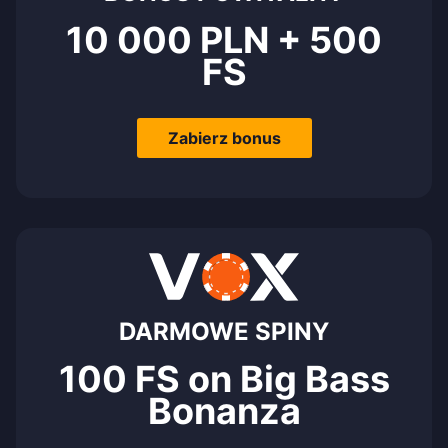
10 000 PLN + 500
FS
Zabierz bonus
DARMOWE SPINY
100 FS on Big Bass
Bonanza